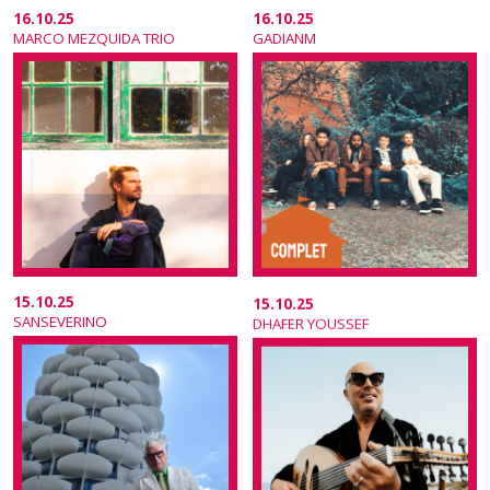
16.10.25
16.10.25
MARCO MEZQUIDA TRIO
GADIANM
15.10.25
15.10.25
SANSEVERINO
DHAFER YOUSSEF