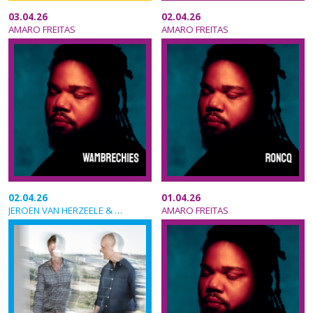
03.04.26
02.04.26
AMARO FREITAS
AMARO FREITAS
02.04.26
01.04.26
JEROEN VAN HERZEELE & STEPHANE GALLAND DUO
AMARO FREITAS