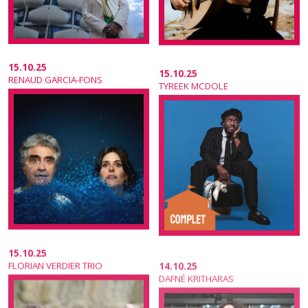
15.10.25
15.10.25
RENAUD GARCIA-FONS
TYREEK MCDOLE
15.10.25
14.10.25
FLORIAN VERDIER TRIO
DAFNÉ KRITHARAS