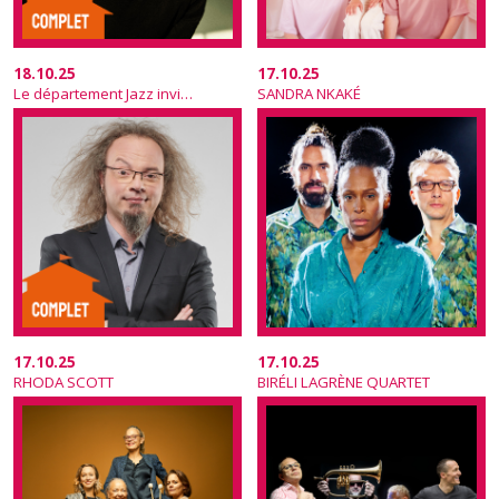
18.10.25
17.10.25
Le département Jazz invite SIMON FACHE
SANDRA NKAKÉ
17.10.25
17.10.25
RHODA SCOTT
BIRÉLI LAGRÈNE QUARTET