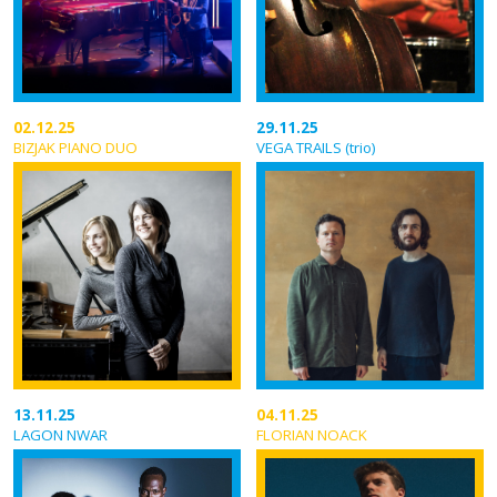
02.12.25
29.11.25
BIZJAK PIANO DUO
VEGA TRAILS (trio)
13.11.25
04.11.25
LAGON NWAR
FLORIAN NOACK