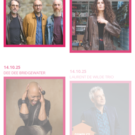
14.10.25
14.10.25
DEE DEE BRIDGEWATER
LAURENT DE WILDE TRIO
13.10.25
12.10.25
YAZZ AHMED DUO
AVISHAÏ COHEN NEW TRIO