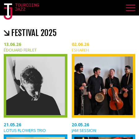
FESTIVAL 2025
13.06.26
02.06.26
ÉDOUARD FERLET
ESHAREH
21.05.26
20.05.26
LOTUS FLOWERS TRIO
JAM SESSION