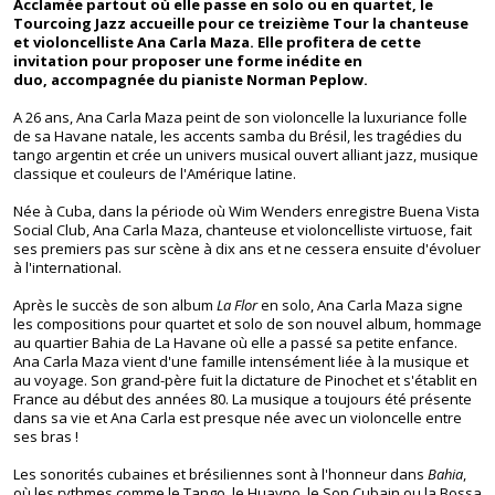
Acclamée partout où elle passe en solo ou en quartet, le
Tourcoing Jazz accueille pour ce treizième Tour la chanteuse
et violoncelliste Ana Carla Maza. Elle profitera de cette
invitation pour proposer une forme inédite en
duo, accompagnée du pianiste Norman Peplow.
A 26 ans, Ana Carla Maza peint de son violoncelle la luxuriance folle
de sa Havane natale, les accents samba du Brésil, les tragédies du
tango argentin et crée un univers musical ouvert alliant jazz, musique
classique et couleurs de l'Amérique latine.
Née à Cuba, dans la période où Wim Wenders enregistre Buena Vista
Social Club, Ana Carla Maza, chanteuse et violoncelliste virtuose, fait
ses premiers pas sur scène à dix ans et ne cessera ensuite d'évoluer
à l'international.
Après le succès de son album
La Flor
en solo, Ana Carla Maza signe
les compositions pour quartet et solo de son nouvel album, hommage
au quartier Bahia de La Havane où elle a passé sa petite enfance.
Ana Carla Maza vient d'une famille intensément liée à la musique et
au voyage. Son grand-père fuit la dictature de Pinochet et s'établit en
France au début des années 80. La musique a toujours été présente
dans sa vie et Ana Carla est presque née avec un violoncelle entre
ses bras !
Les sonorités cubaines et brésiliennes sont à l'honneur dans
Bahia
,
où les rythmes comme le Tango, le Huayno, le Son Cubain ou la Bossa