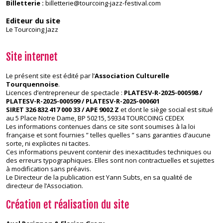
Billetterie :
billetterie@tourcoing-jazz-festival.com
Editeur du site
Le Tourcoing Jazz
Site internet
Le présent site est édité par l’
Association Culturelle
Tourquennoise
.
Licences d’entrepreneur de spectacle :
PLATESV-R-2025-000598 /
PLATESV-R-2025-000599 / PLATESV-R-2025-000601
SIRET 326 832 417 000 33 / APE 9002 Z
et dont le siège social est situé
au 5 Place Notre Dame, BP 50215, 59334 TOURCOING CEDEX
Les informations contenues dans ce site sont soumises à la loi
française et sont fournies ” telles quelles ” sans garanties d’aucune
sorte, ni explicites ni tacites.
Ces informations peuvent contenir des inexactitudes techniques ou
des erreurs typographiques. Elles sont non contractuelles et sujettes
à modification sans préavis.
Le Directeur de la publication est Yann Subts, en sa qualité de
directeur de l’Association.
Création et
réalisation du site