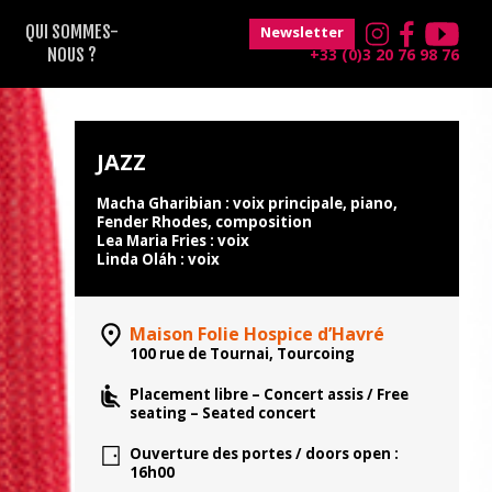
QUI SOMMES-
Newsletter
NOUS ?
+33 (0)3 20 76 98 76
JAZZ
Macha Gharibian : voix principale, piano,
Fender Rhodes, composition
Lea Maria Fries : voix
Linda Oláh : voix
Maison Folie Hospice d’Havré
100 rue de Tournai, Tourcoing
Placement libre – Concert assis / Free
seating – Seated concert
Ouverture des portes / doors open :
16h00