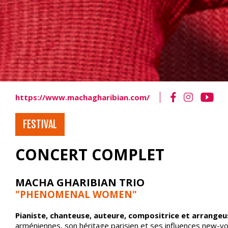
https://www.machagharibian.com/
FESTIVAL
CONCERT COMPLET
MACHA GHARIBIAN TRIO
"PHENOMENAL WOMEN
"
Pianiste, chanteuse, auteure, compositrice et arrangeu
arméniennes, son héritage parisien et ses influences new-yo