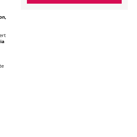
on,
ert
ia
te