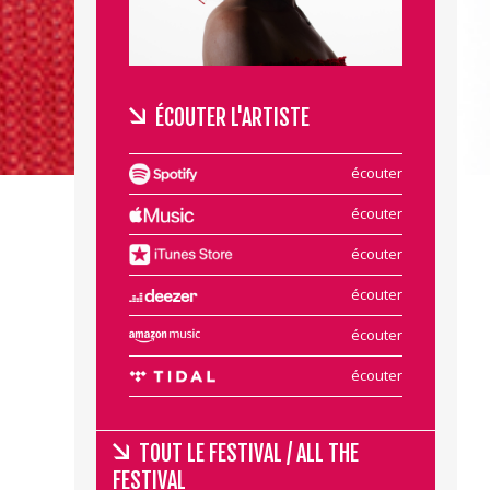
ÉCOUTER L'ARTISTE
écouter
écouter
écouter
écouter
écouter
écouter
TOUT LE FESTIVAL / ALL THE
FESTIVAL