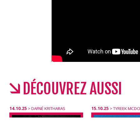
DÉCOUVREZ AUSSI
14.10.25
>
DAFNÉ KRITHARAS
15.10.25
>
TYREEK MCDO