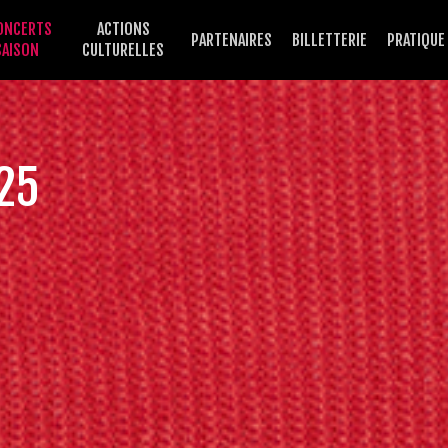
ONCERTS
ACTIONS
PARTENAIRES
BILLETTERIE
PRATIQUE
SAISON
CULTURELLES
O
25