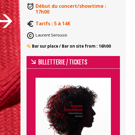
Début du concert/showtime :
17h00
Tarifs : 5 à 14€
Laurent Seroussi
​ ​Bar sur place / Bar on site from : 16h00
BILLETTERIE / TICKETS