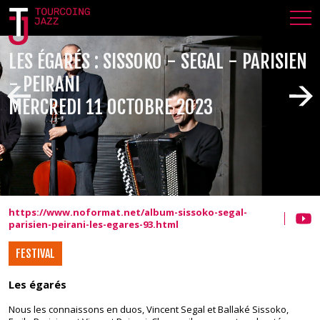
LES ÉGARÉS : SISSOKO - SEGAL - PARISIEN
- PEIRANI
MERCREDI 11 OCTOBRE 2023
https://www.noformat.net/album-sissoko-segal-
parisien-peirani-les-egares-93.html
FESTIVAL
Les égarés
Nous les connaissons en duos, Vincent Segal et Ballaké Sissoko,