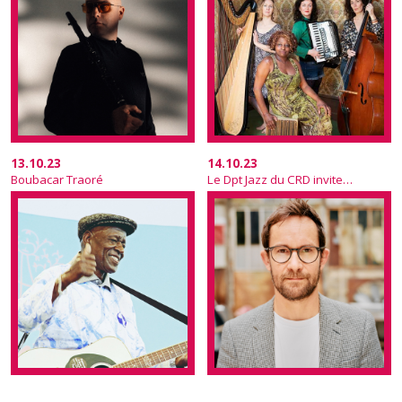
13.10.23
14.10.23
Boubacar Traoré
Le Dpt Jazz du CRD invite Emile Parisien