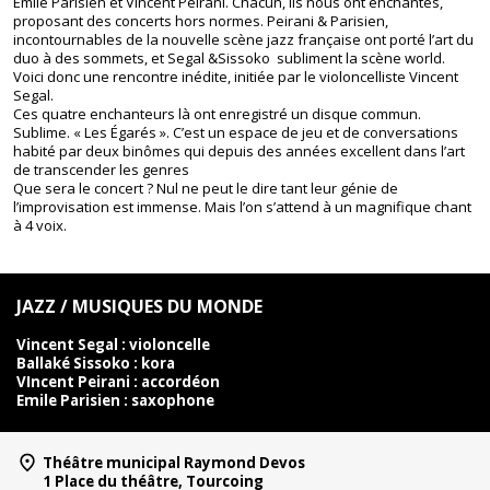
Emile Parisien et Vincent Peirani. Chacun, ils nous ont enchantés,
proposant des concerts hors normes. Peirani & Parisien,
incontournables de la nouvelle scène jazz française ont porté l’art du
duo à des sommets, et Segal &Sissoko subliment la scène world.
Voici donc une rencontre inédite, initiée par le violoncelliste Vincent
Segal.
Ces quatre enchanteurs là ont enregistré un disque commun.
Sublime. « Les Égarés ». C’est un espace de jeu et de conversations
habité par deux binômes qui depuis des années excellent dans l’art
de transcender les genres
Que sera le concert ? Nul ne peut le dire tant leur génie de
l’improvisation est immense. Mais l’on s’attend à un magnifique chant
à 4 voix.
JAZZ / MUSIQUES DU MONDE
Vincent Segal : violoncelle
Ballaké Sissoko : kora
VIncent Peirani : accordéon
Emile Parisien : saxophone
Théâtre municipal Raymond Devos
1 Place du théâtre, Tourcoing