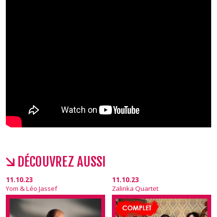
DÉCOUVREZ AUSSI
11.10.23
11.10.23
Yom & Léo Jassef
Zalinka Quartet