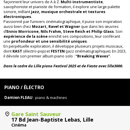
façonnent leur univers de A à Z.
Multi-instrumentiste
,
saxophoniste et pianiste de formation, il explore une large palette
sonore, mêlant
jazz, musique orchestrale et textures
électroniques
.
lpf-25-damien-fleau lpf-25-damien-fleau
Passionné par l’univers cinématographique, il puise son inspiration
aussi bien chez
Mozart, Ravel et Wagner
que dans les œuvres
d’
Ennio Morricone, Nils Frahm, Steve Reich et Philip Glass
. Son
expérience de la scène
enrichit ses compositions, leur conférant
une
profondeur et une sensibilité uniques
.
En perpétuelle exploration, il développe plusieurs projets musicaux,
dont
KAST
(électro-pop) et
FESTEN
(jazz cinématographique). En 2023,
il dévoile son premier album piano solo :
"Breaking Waves"
.
Dans le cadre du
Lille piano Festival 2025
et de Fiesta avec lille3000.
PIANO / ÉLECTRO
Damien FLEAU
: piano & machines
Gare Saint Sauveur
17 Bd Jean-Baptiste Lebas, Lille
Cinéma