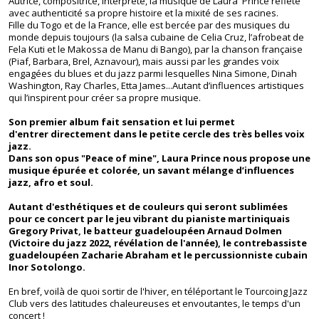
Autrice, compositrice, interprète, la musique de Laura Prince reflète
avec authenticité sa propre histoire et la mixité de ses racines.
Fille du Togo et de la France, elle est bercée par des musiques du
monde depuis toujours (la salsa cubaine de Celia Cruz, l’afrobeat de
Fela Kuti et le Makossa de Manu di Bango), par la chanson française
(Piaf, Barbara, Brel, Aznavour), mais aussi par les grandes voix
engagées du blues et du jazz parmi lesquelles Nina Simone, Dinah
Washington, Ray Charles, Etta James...Autant d’influences artistiques
qui l’inspirent pour créer sa propre musique.
Son premier album fait sensation et lui permet
d'entrer directement dans le petite cercle des très belles voix
jazz.
Dans son opus "Peace of mine", Laura Prince nous propose une
musique épurée et colorée, un savant mélange d’influences
jazz, afro et soul.
Autant d'esthétiques et de couleurs qui seront sublimées
pour ce concert par le jeu vibrant du pianiste martiniquais
Gregory Privat, le batteur guadeloupéen Arnaud Dolmen
(Victoire du jazz 2022, révélation de l'année), le contrebassiste
guadeloupéen Zacharie Abraham et le percussionniste cubain
Inor Sotolongo.
En bref, voilà de quoi sortir de l'hiver, en téléportant le Tourcoing Jazz
Club vers des latitudes chaleureuses et envoutantes, le temps d'un
concert !