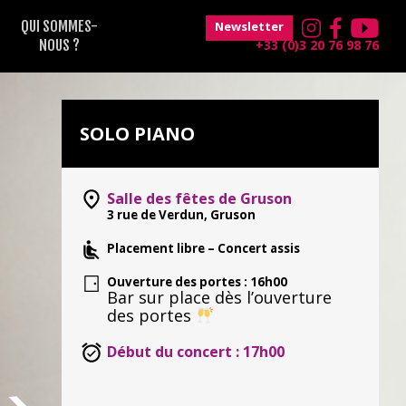
QUI SOMMES-
Newsletter
NOUS ?
+33 (0)3 20 76 98 76
SOLO PIANO
Salle des fêtes de Gruson
3 rue de Verdun,
Gruson
Placement libre – Concert assis
Ouverture des portes : 16h00
Bar sur place dès l’ouverture
des portes
Début du concert : 17h00