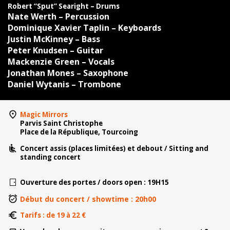
Robert “Sput” Searight – Drums
Nate Werth – Percussion
Dominique Xavier Taplin – Keyboards
Justin McKinney – Bass
Peter Knudsen – Guitar
Mackenzie Green – Vocals
Jonathan Mones – Saxophone
Daniel Wytanis – Trombone
Magic Mirrors
Parvis Saint Christophe
Place de la République, Tourcoing
Concert assis (places limitées) et debout / Sitting and
standing concert
Ouverture des portes / doors open : 19H15
Début du concert / showtime : 20h00
Tarifs : de 19 à 22 €