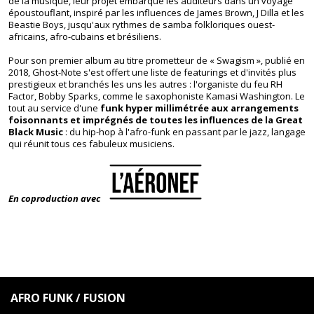
de la musique, leur projet embarque les auditeurs dans un voyage
époustouflant, inspiré par les influences de James Brown, J Dilla et les
Beastie Boys, jusqu'aux rythmes de samba folkloriques ouest-
africains, afro-cubains et brésiliens.
Pour son premier album au titre prometteur de « Swagism », publié en
2018, Ghost-Note s'est offert une liste de featurings et d'invités plus
prestigieux et branchés les uns les autres : l'organiste du feu RH
Factor, Bobby Sparks, comme le saxophoniste Kamasi Washington. Le
tout au service d'une
funk hyper millimétrée aux arrangements
foisonnants et imprégnés de toutes les influences de la Great
Black Music
: du hip-hop à l'afro-funk en passant par le jazz, langage
qui réunit tous ces fabuleux musiciens.
En coproduction avec
Tourcoing, Festival, Jazz, Funk, Snarky Puppy, concert, Aéronef, Lille,
métropole lilloise, Nord, Hauts de France, Nord de Paris
AFRO FUNK / FUSION