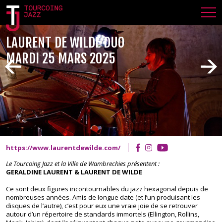
LAURENT DE WILDE DUO
MARDI 25 MARS 2025
https://www.laurentdewilde.com/
Le Tourcoing Jazz et la Ville de Wambrechies présentent :
GERALDINE LAURENT & LAURENT DE WILDE
Ce sont deux figures incontournables du jazz hexagonal depuis de
nombreuses années. Amis de longue date (et l’un produisant les
disques de l’autre), c’est pour eux une vraie joie de se retrouver
autour d’un répertoire de standards immortels (Ellington, Rollins,