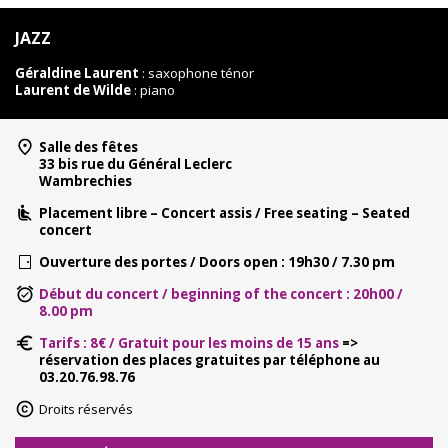
JAZZ
Géraldine Laurent
: saxophone ténor
Laurent de Wilde
: piano
Salle des fêtes
33 bis rue du Général Leclerc
Wambrechies
Placement libre – Concert assis / Free seating – Seated
concert
Ouverture des portes / Doors open : 19h30 / 7.30 pm
Début du concert / beginning of the concert : 20h00 /
8.00 pm
Tarifs : 8€ /
Gratuit pour les moins de 15 ans
=>
réservation des places gratuites par téléphone au
03.20.76.98.76
Droits réservés