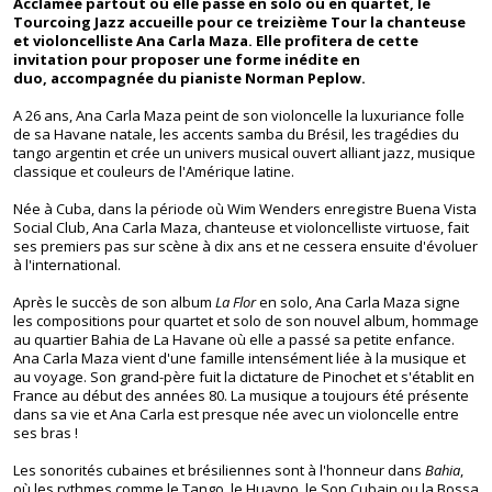
Acclamée partout où elle passe en solo ou en quartet, le
Tourcoing Jazz accueille pour ce treizième Tour la chanteuse
et violoncelliste Ana Carla Maza. Elle profitera de cette
invitation pour proposer une forme inédite en
duo, accompagnée du pianiste Norman Peplow.
A 26 ans, Ana Carla Maza peint de son violoncelle la luxuriance folle
de sa Havane natale, les accents samba du Brésil, les tragédies du
tango argentin et crée un univers musical ouvert alliant jazz, musique
classique et couleurs de l'Amérique latine.
Née à Cuba, dans la période où Wim Wenders enregistre Buena Vista
Social Club, Ana Carla Maza, chanteuse et violoncelliste virtuose, fait
ses premiers pas sur scène à dix ans et ne cessera ensuite d'évoluer
à l'international.
Après le succès de son album
La Flor
en solo, Ana Carla Maza signe
les compositions pour quartet et solo de son nouvel album, hommage
au quartier Bahia de La Havane où elle a passé sa petite enfance.
Ana Carla Maza vient d'une famille intensément liée à la musique et
au voyage. Son grand-père fuit la dictature de Pinochet et s'établit en
France au début des années 80. La musique a toujours été présente
dans sa vie et Ana Carla est presque née avec un violoncelle entre
ses bras !
Les sonorités cubaines et brésiliennes sont à l'honneur dans
Bahia
,
où les rythmes comme le Tango, le Huayno, le Son Cubain ou la Bossa