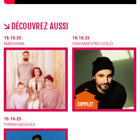
DÉCOUVREZ AUSSI
18.10.25
18.10.25
MARSAVRIL
SHAÏ MAESTRO SOLO
15.10.25
TYREEK MCDOLE