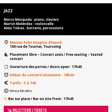
JAZZ
Marco Mezquida : piano, claviers
Martin Meléndez : violoncelle
Aleix Tobias : batterie, percussions
Maison Folie Hospice d’Havré
100 rue de Tournai, Tourcoing
Placement libre – Concert assis / Free seating – Seated
concert
Ouverture des portes / doors open : 17h45
Début du concert/showtime : 18h30
Tarifs : 5 à 14
€
Mireia Miralles
​ ​Bar sur place / Bar on site from : 17h45
BILLETTERIE / TICKETS