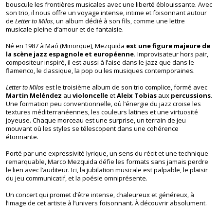
bouscule les frontières musicales avec une liberté éblouissante. Avec
son trio, il nous offre un voyage intense, intime et foisonnant autour
de
Letter to Milos
, un album dédié à son fils, comme une lettre
musicale pleine d’amour et de fantaisie.
Né en 1987 à Maó (Minorque), Mezquida
est une figure majeure de
la scène jazz espagnole et européenne.
Improvisateur hors pair,
compositeur inspiré, il est aussi à l’aise dans le jazz que dans le
flamenco, le classique, la pop ou les musiques contemporaines.
Letter to Milos
est le troisième album de son trio complice, formé avec
Martin Meléndez
au
violoncelle
et
Aleix Tobias
aux
percussions
.
Une formation peu conventionnelle, où l’énergie du jazz croise les
textures méditerranéennes, les couleurs latines et une virtuosité
joyeuse. Chaque morceau est une surprise, un terrain de jeu
mouvant où les styles se télescopent dans une cohérence
étonnante.
Porté par une expressivité lyrique, un sens du récit et une technique
remarquable, Marco Mezquida défie les formats sans jamais perdre
le lien avec l’auditeur. Ici, la jubilation musicale est palpable, le plaisir
du jeu communicatif, et la poésie omniprésente.
Un concert qui promet d’être intense, chaleureux et généreux, à
l’image de cet artiste à l’univers foisonnant. À découvrir absolument.