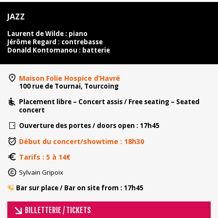
JAZZ
Laurent de Wilde : piano
Jérôme Regard : contrebasse
Donald Kontomanou : batterie
Maison Folie Hospice d’Havré
100 rue de Tournai, Tourcoing
Placement libre – Concert assis / Free seating – Seated
concert
Ouverture des portes / doors open : 17h45
Début du concert/showtime : 18h30
Tarifs : 5 à 14€
Sylvain Gripoix
​ ​Bar sur place / Bar on site from : 17h45
BILLETTERIE / TICKETS