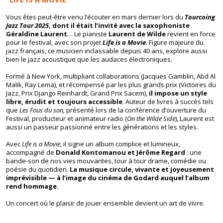
Vous êtes peut-être venu l’écouter en mars dernier lors du
Tourcoing
Jazz Tour 2025
, dont il était l’invité avec la saxophoniste
Géraldine Laurent
… Le pianiste
Laurent de Wilde
revient en force
pour le festival, avec son projet
Life is a Movie
. Figure majeure du
jazz français, ce musicien inclassable depuis 40 ans, explore aussi
bien le jazz acoustique que les audaces électroniques.
Formé à New York, multipliant collaborations (Jacques Gamblin, Abd Al
Malik, Ray Lema), et récompensé par les plus grands prix (Victoires du
Jazz, Prix Django Reinhardt, Grand Prix Sacem),
il impose un style
libre, érudit et toujours accessible
. Auteur de livres à succès tels
que
Les Fous du son,
présenté lors de la conférence d’ouverture du
Festival, producteur et animateur radio (
On the Wilde Side
), Laurent est
aussi un passeur passionné entre les générations et les styles.
Avec
Life is a Movie
, il signe un album complice et lumineux,
accompagné de
Donald Kontomanou et Jérôme Regard
: une
bande-son de nos vies mouvantes, tour à tour drame, comédie ou
poésie du quotidien.
La musique circule, vivante et joyeusement
imprévisible — à l’image du cinéma de Godard auquel l’album
rend hommage.
Un concert où le plaisir de jouer ensemble devient un art de vivre.