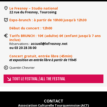
Le Fresnoy – Studio national
22 rue du Fresnoy, Tourcoing
Expo-brunch : à partir de 10h00 jusqu’à 12h30
Début du concert : 12h00
Tarifs BRUNCH : 10€ (adulte) 6
€ (enfant jusqu’à 7 ans
inclus)
Réservations :
accueil@lefresnoy.net
ou
03 20 28 38 00
Concert gratuit, entrée libre (45min)
et exposition en entrée libre à partir de 11h45
Quentin Chevrier
TOUT LE FESTIVAL / ALL THE FESTIVAL
CONTACT
Association Culturelle Tourquennoise (ACT)