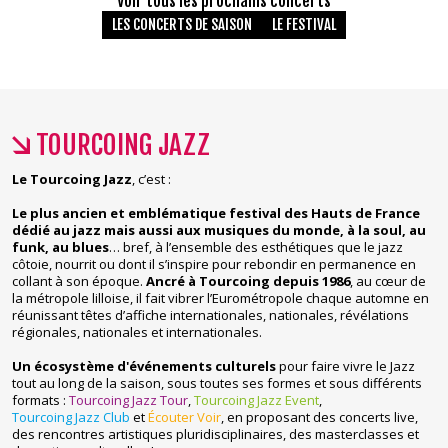
Voir tous les prochains concerts
LES CONCERTS DE SAISON
LE FESTIVAL
TOURCOING JAZZ
Le Tourcoing Jazz
, c’est :
Le plus ancien et emblématique festival des Hauts de France
dédié au jazz mais aussi aux musiques du monde, à la soul, au
funk, au blues
… bref, à l’ensemble des esthétiques que le jazz
côtoie, nourrit ou dont il s’inspire pour rebondir en permanence en
collant à son époque.
Ancré à Tourcoing depuis 1986
, au cœur de
la métropole lilloise, il fait vibrer l’Eurométropole chaque automne en
réunissant têtes d’affiche internationales, nationales, révélations
régionales, nationales et internationales.
Un écosystème d'événements culturels
pour faire vivre le Jazz
tout au long de la saison, sous toutes ses formes et sous différents
formats :
Tourcoing Jazz Tour
,
Tourcoing Jazz Event
,
Tourcoing Jazz Club
et
Écouter Voir
, en proposant des concerts live,
des rencontres artistiques pluridisciplinaires, des masterclasses et