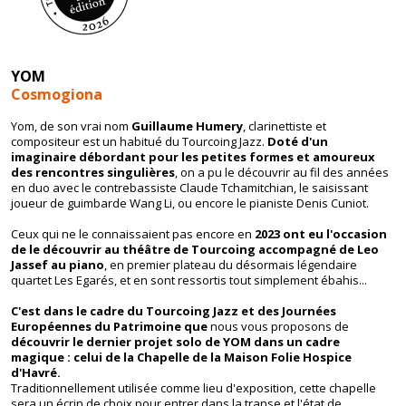
YOM
Cosmogiona
Yom
, de son vrai nom
Guillaume Humery
, clarinettiste et
compositeur est un habitué du Tourcoing Jazz.
Doté d'un
imaginaire débordant pour les petites formes et amoureux
des rencontres singulières
, on a pu le découvrir au fil des années
en duo avec le contrebassiste Claude Tchamitchian, le saisissant
joueur de guimbarde Wang Li, ou encore le pianiste Denis Cuniot.
Ceux qui ne le connaissaient pas encore en
2023 ont eu l'occasion
de le découvrir au théâtre de Tourcoing accompagné de Leo
Jassef au piano
, en premier plateau du désormais légendaire
quartet Les Egarés, et en sont ressortis tout simplement ébahis...
C'est dans le cadre du Tourcoing Jazz et des Journées
Européennes du Patrimoine que
nous vous proposons de
découvrir le dernier projet solo de
YOM
dans un cadre
magique : celui de la Chapelle de la Maison Folie Hospice
d'Havré.
Traditionnellement utilisée comme lieu d'exposition, cette chapelle
sera un écrin de choix pour entrer dans la transe et l'état de