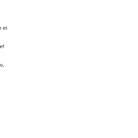
e et
ef
o,