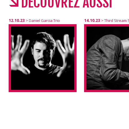
DÉCOUVREZ AUSSI
12.10.23
>
Daniel Garcia Trio
14.10.23
>
Third Stream S
14.10.23
12.10.23
15H00
18H30
THIRD STRE