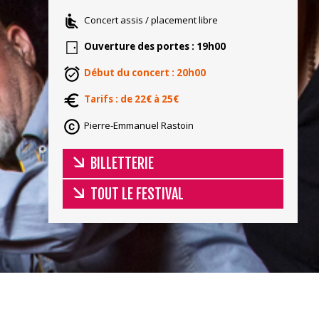
Concert assis / placement libre
Ouverture des portes : 19h00
Début du concert : 20h00
Tarifs : de 22€ à 25€
Pierre-Emmanuel Rastoin
BILLETTERIE
TOUT LE FESTIVAL