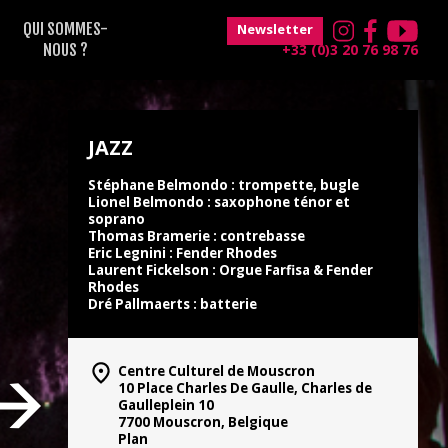
QUI SOMMES-
Newsletter
NOUS ?
+33 (0)3 20 76 98 76
JAZZ
Stéphane Belmondo : trompette, bugle
Lionel Belmondo : saxophone ténor et
soprano
Thomas Bramerie : contrebasse
Eric Legnini : Fender Rhodes
Laurent Fickelson : Orgue Farfisa & Fender
Rhodes
Dré Pallmaerts : batterie
Centre Culturel de Mouscron
10 Place Charles De Gaulle, Charles de
Gaulleplein 10
7700 Mouscron, Belgique
Plan