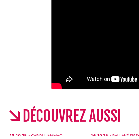
DÉCOUVREZ AUSSI
18.10.25
>
CAROLL MAMAQUEEN
16.10.25
>
BALLAKÉ SISSOKO & PIERS FA