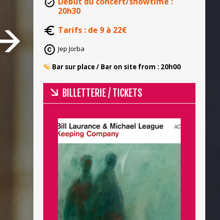
Début du concert/showtime :
20h30
Tarifs : de 9 à 22€
Jep Jorba
​ ​Bar sur place / Bar on site from : 20h00
BILLETTERIE / TICKETS