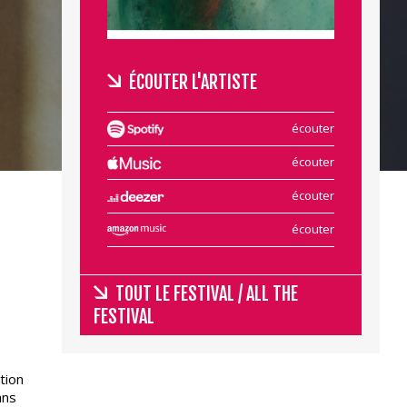
ÉCOUTER L'ARTISTE
écouter
écouter
écouter
écouter
TOUT LE FESTIVAL / ALL THE
FESTIVAL
tion
ans