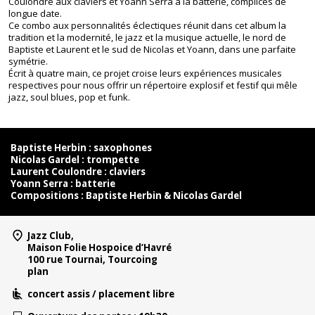
Coulondre aux claviers et Yoann Serra à la batterie, complices de
longue date.
Ce combo aux personnalités éclectiques réunit dans cet album la
tradition et la modernité, le jazz et la musique actuelle, le nord de
Baptiste et Laurent et le sud de Nicolas et Yoann, dans une parfaite
symétrie.
Écrit à quatre main, ce projet croise leurs expériences musicales
respectives pour nous offrir un répertoire explosif et festif qui mêle
jazz, soul blues, pop et funk.
Baptiste Herbin : saxophones
Nicolas Gardel : trompette
Laurent Coulondre : claviers
Yoann Serra : batterie
Compositions : Baptiste Herbin & Nicolas Gardel
Jazz Club,
Maison Folie Hospoice d’Havré
100 rue Tournai, Tourcoing
plan
concert assis / placement libre