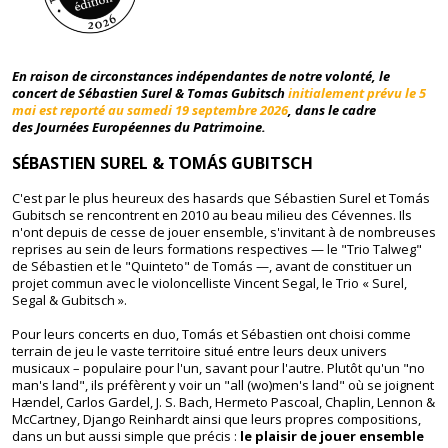
En raison de circonstances indépendantes de notre volonté, le
concert de Sébastien Surel & Tomas Gubitsch
initialement prévu le 5
mai est reporté au samedi 19 septembre 2026
, dans le cadre
des Journées Européennes du Patrimoine.
SÉBASTIEN SUREL & TOMÁS GUBITSCH
C'est par le plus heureux des hasards que Sébastien Surel et Tomás
Gubitsch se rencontrent en 2010 au beau milieu des Cévennes. Ils
n'ont depuis de cesse de jouer ensemble, s'invitant à de nombreuses
reprises au sein de leurs formations respectives — le "Trio Talweg"
de Sébastien et le "Quinteto" de Tomás —, avant de constituer un
projet commun avec le violoncelliste Vincent Segal, le Trio « Surel,
Segal & Gubitsch ».
Pour leurs concerts en duo, Tomás et Sébastien ont choisi comme
terrain de jeu le vaste territoire situé entre leurs deux univers
musicaux – populaire pour l'un, savant pour l'autre. Plutôt qu'un "no
man's land", ils préfèrent y voir un "all (wo)men's land" où se joignent
Hændel, Carlos Gardel, J. S. Bach, Hermeto Pascoal, Chaplin, Lennon &
McCartney, Django Reinhardt ainsi que leurs propres compositions,
dans un but aussi simple que précis :
le plaisir de jouer ensemble