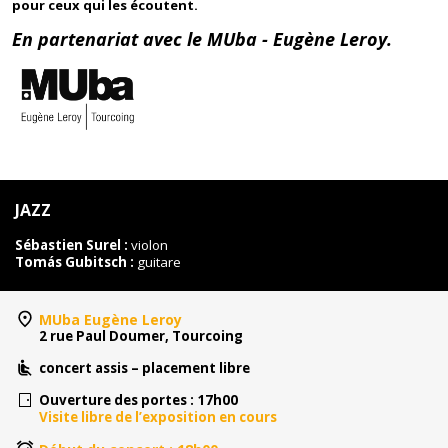
pour ceux qui les écoutent.
En partenariat avec le
MUba - Eugène Leroy.
JAZZ
Sébastien Surel :
violon
Tomás Gubitsch :
guitare
MUba Eugène Leroy
2 rue Paul Doumer, Tourcoing
concert assis – placement libre
Ouverture des portes : 17h00
Visite libre de l’exposition en cours