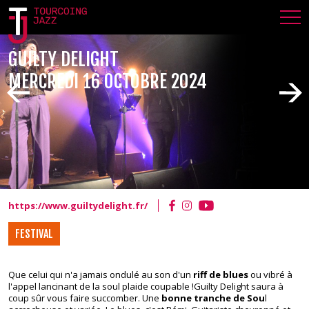
GUILTY DELIGHT
MERCREDI 16 OCTOBRE 2024
https://www.guiltydelight.fr/
FESTIVAL
TJF 24- GUILTY DELIGHT
Que celui qui n'a jamais ondulé au son d'un
riff de blues
ou vibré à
l'appel lancinant de la soul plaide coupable !
Guilty Delight
saura à
coup sûr vous faire succomber. Une
bonne tranche de Sou
l