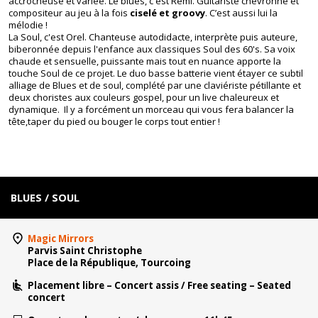
accrocheuse et variée. Le blues, c'est Rémi. Guitariste chevronné et
compositeur au jeu à la fois
ciselé et groovy
. C’est aussi lui la
mélodie !
La Soul, c'est Orel. Chanteuse autodidacte, interprète puis auteure,
biberonnée depuis l'enfance aux classiques Soul des 60's. Sa voix
chaude et sensuelle, puissante mais tout en nuance apporte la
touche Soul de ce projet. Le duo basse batterie vient étayer ce subtil
alliage de Blues et de soul, complété par une claviériste pétillante et
deux choristes aux couleurs gospel, pour un live chaleureux et
dynamique. Il y a forcément un morceau qui vous fera balancer la
tête,taper du pied ou bouger le corps tout entier !
Tourcoing, Festival, Jazz, concert, gratuit, Lille, métropole lilloise, Nord,
Hauts de France, Nord de Paris
BLUES / SOUL
Magic Mirrors
Parvis Saint Christophe
Place de la République, Tourcoing
Placement libre – Concert assis / Free seating – Seated
concert