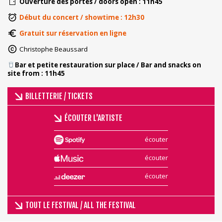
Ouverture des portes / doors open : 11h45
Début du concert / showtime : 12h30
Gratuit sur réservation en ligne
Christophe Beaussard
​Bar et petite restauration sur place / Bar and snacks on
site from : 11h45
BILLETTERIE / TICKETS
ÉCOUTER L'ARTISTE
écouter
écouter
écouter
TOUT LE FESTIVAL / ALL THE FESTIVAL