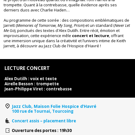
trompette. Quant à la contrebasse, quelle évidence après ses
derniers duos avec Charlie Haden…
Au programme de cette soirée : des compositions emblématiques de
Jarrett (
Memories of Tomorrow, My Song, Prism
) et un standard (
Never Let
Me Go
), ponctués des textes d'Alex Dutilh. Entre récit, émotion et
improvisation, cette expérience mêle
concert et lecture
, offrant
une immersion unique dans la créativité et l’univers intime de Keith
Jarrett, à découvrir au Jazz Club de l'Hospice d'Havré !
LECTURE CONCERT
Alex Dutilh : voix et texte
Airelle Besson : trompette
Jean-Philippe Viret : contrebasse
Jazz Club, Maison Folie Hospice d’Havré
100 rue de Tournai, Tourcoing
Concert assis – placement libre
Ouverture des portes : 19h30