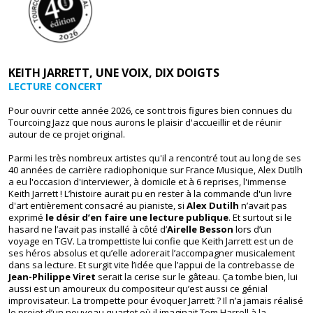
KEITH JARRETT, UNE VOIX, DIX DOIGTS
LECTURE CONCERT
Pour ouvrir cette année 2026, ce sont trois figures bien connues du
Tourcoing Jazz que nous aurons le plaisir d'accueillir et de réunir
autour de ce projet original.
Parmi les très nombreux artistes qu'il a rencontré tout au long de ses
40 années de carrière radiophonique sur France Musique, Alex Dutilh
a eu l'occasion d'interviewer, à domicile et à 6 reprises, l'immense
Keith Jarrett ! L’histoire aurait pu en rester à la commande d'un livre
d'art entièrement consacré au pianiste, si
Alex Dutilh
n’avait pas
exprimé
le désir d’en faire une lecture publique
. Et surtout si le
hasard ne l’avait pas installé à côté d’
Airelle Besson
lors d’un
voyage en TGV. La trompettiste lui confie que Keith Jarrett est un de
ses héros absolus et qu’elle adorerait l’accompagner musicalement
dans sa lecture. Et surgit vite l’idée que l’appui de la contrebasse de
Jean-Philippe Viret
serait la cerise sur le gâteau. Ça tombe bien, lui
aussi est un amoureux du compositeur qu’est aussi ce génial
improvisateur. La trompette pour évoquer Jarrett ? Il n’a jamais réalisé
le projet d’un nouveau quartet où il imaginait Tom Harrell à la