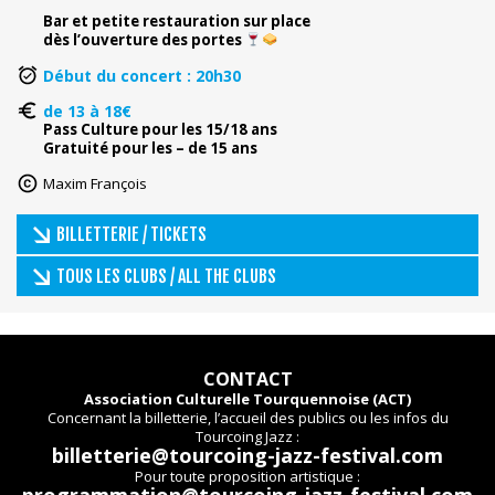
Bar et petite restauration sur place
dès l’ouverture des portes
Début du concert : 20h30
de 13 à 18€
Pass Culture pour les 15/18 ans
Gratuité pour les – de 15 ans
Maxim François
BILLETTERIE / TICKETS
TOUS LES CLUBS / ALL THE CLUBS
CONTACT
Association Culturelle Tourquennoise (ACT)
Concernant la billetterie, l’accueil des publics ou les infos du
Tourcoing Jazz :
billetterie@tourcoing-jazz-festival.com
Pour toute proposition artistique :