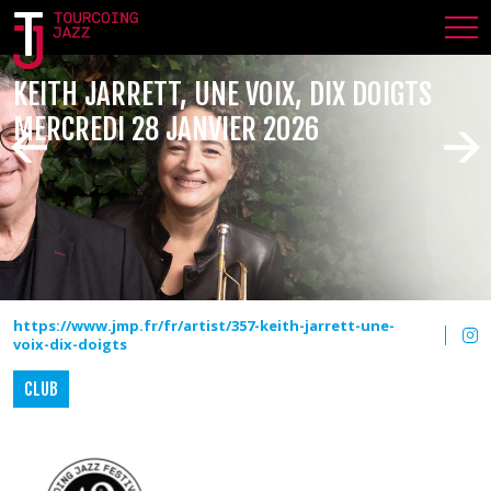
KEITH JARRETT, UNE VOIX, DIX DOIGTS
MERCREDI 28 JANVIER 2026
https://www.jmp.fr/fr/artist/357-keith-jarrett-une-
voix-dix-doigts
CLUB