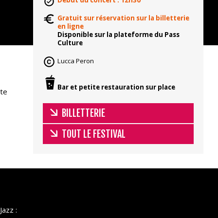
Début du concert : 12h30
Gratuit sur réservation sur la billetterie
en ligne
Disponible sur la plateforme du Pass
Culture
Lucca Peron
Bar et petite restauration sur place
ste
BILLETTERIE
TOUT LE FESTIVAL
Jazz :