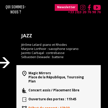
QUI SOMMES-
Newsletter
NOUS ?
+33 (0)3 20 76 98 76
JAZZ
Jérôme Lelard :piano et Rhodes
Marjorie Lorthioir : saxophone soprano
Jacinto Carbajal : contrebasse
Sébastien Dewaele : batterie
Magic Mirrors
Place de la République, Tourcoing
Plan
Concert assis / Placement libre
Ouverture des portes : 11h45