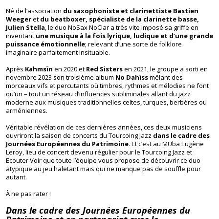
Né de l’association
du saxophoniste et clarinettiste Bastien
Weeger
et
du beatboxer, spécialiste de la clarinette basse,
Julien Stella
, le duo NoSax NoClar a très vite imposé sa griffe en
inventant
une musique à la fois lyrique, ludique et d’une grande
puissance émotionnelle
; relevant d’une sorte de folklore
imaginaire parfaitement insituable.
Après
Kahmsïn
en 2020 et
Red Sisters
en 2021, le groupe a sorti en
novembre 2023 son troisième album
No Dahïss
mêlant des
morceaux vifs et percutants où timbres, rythmes et mélodies ne font
qu’un – tout un réseau d’influences subliminales allant du jazz
moderne aux musiques traditionnelles celtes, turques, berbères ou
arméniennes.
Véritable révélation de ces dernières années, ces deux musiciens
ouvriront la saison de concerts du Tourcoing Jazz
dans le cadre des
Journées Européennes du Patrimoine
. Et c’est au MUba Eugène
Leroy, lieu de concert devenu régulier pour le Tourcoing Jazz et
Ecouter Voir que toute l’équipe vous propose de découvrir ce duo
atypique au jeu haletant mais qui ne manque pas de souffle pour
autant.
À ne pas rater !
Dans le cadre des Journées Européennes du