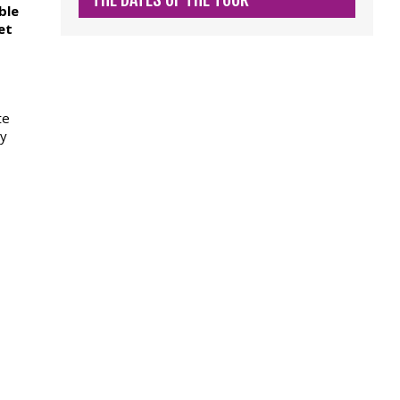
ble
et
te
ny