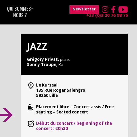
QUI SOMMES-
Newsletter
NOUS ?
+33 (0)3 20 76 98 76
JAZZ
Grégory Privat,
piano
Sonny Troupé,
Ka
Le Kursaal
135 Rue Roger Salengro
59260 Lille
Placement libre – Concert assis / Free
seating – Seated concert
Début du concert / beginning of the
concert : 20h30