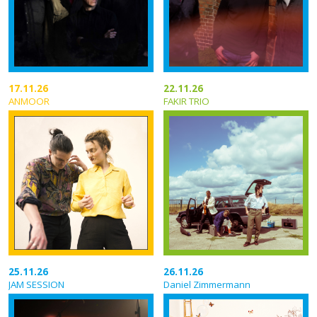
17.11.26
22.11.26
ANMOOR
FAKIR TRIO
25.11.26
26.11.26
JAM SESSION
Daniel Zimmermann