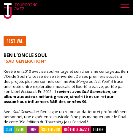
TJF 25 – BEN L’ONCLE SOUL
FESTIVAL
BEN L’ONCLE SOUL
"SAD GENERATION
"
Révélé en 2010 avec sa soul vintage et son charisme contagieux, Ben
L’Oncle Soul n’a cessé de se réinventer. De ses premiers succès à
des projets plus personnels comme
Red Mango
ou
Is It You?
, il trace
une route entre exploration musicale et liberté créative, portée par
son label
Enchanté
. En 2025,
il revient avec
Sad Generation
, un
album audacieux mêlant groove, sincérité et un retour
assumé aux influences R&B des années 90.
Avec
Sad Generation
, Ben signe un retour audacieux et profondément
personnel, une expérience musicale à ne pas manquer pour le final
de cette 39e édition du Tourcoing Jazz Festival !
CLUB
EVENT
TOUR
ÉCOUTER VOIR
GOÛTER LE JAZZ !
FILTRER