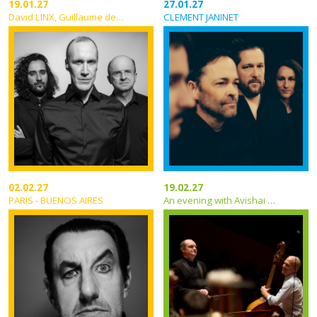
19.01.27
27.01.27
David LINX, Guillaume de CHASSY, Matteo PASTORINO
CLEMENT JANINET
02.02.27
19.02.27
PARIS - BUENOS AIRES
An evening with Avishai Cohen