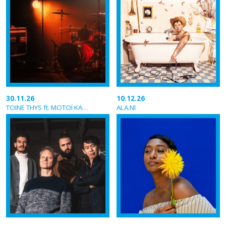
30.11.26
10.12.26
TOINE THYS ft. MOTOÏ KANAMORI BANDO
ALA.NI