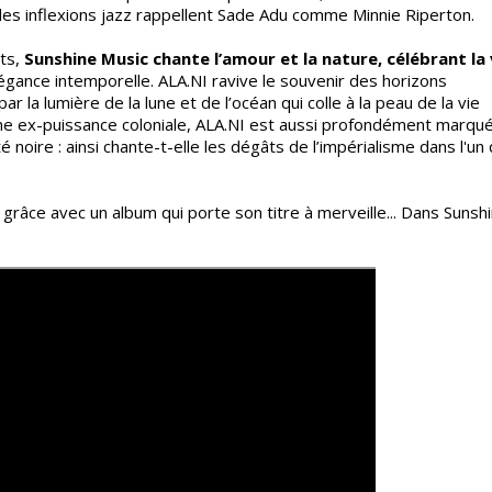
nt les inflexions jazz rappellent Sade Adu comme Minnie Riperton.
nts,
Sunshine Music chante l’amour et la nature, célébrant la 
légance intemporelle. ALA.NI ravive le souvenir des horizons
 la lumière de la lune et de l’océan qui colle à la peau de la vie
 une ex-puissance coloniale, ALA.NI est aussi profondément marqu
é noire : ainsi chante-t-elle les dégâts de l’impérialisme dans l'un
grâce avec un album qui porte son titre à merveille... Dans Sunsh