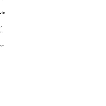
vie
ée
 de
ine