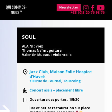
QUI SOMMES-
Newsletter
NOUS ?
+33 (0)3 20 76 98 76
SOUL
ALA.NI : voix
Thomas Naïm : guitare
Valentin Mussou : violoncelle
Jazz Club, Maison Folie Hospice
d’Havré
100 rue de Tournai, Tourcoing
Concert assis – placement libre
Ouverture des portes : 19h30
Bar et petite restauration sur place