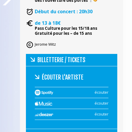
dès l’ouverture des portes
Début du concert : 20h30
de 13 à 18€
Pass Culture pour les 15/18 ans
Gratuité pour les – de 15 ans
Jerome Witz
BILLETTERIE / TICKETS
ÉCOUTER L'ARTISTE
écouter
écouter
écouter