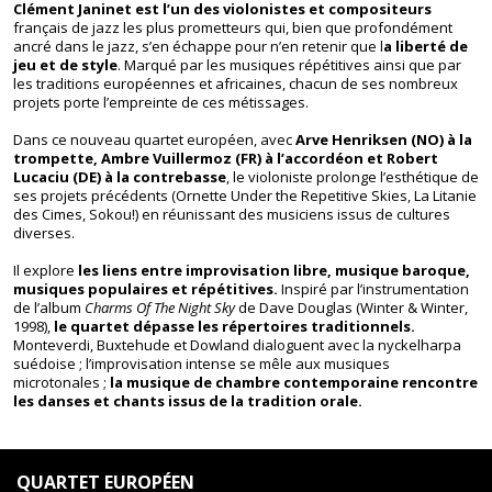
Clément Janinet est l’un des violonistes et compositeurs
français de jazz les plus prometteurs qui, bien que profondément
ancré dans le jazz, s’en échappe pour n’en retenir que l
a liberté de
jeu et de style
. Marqué par les musiques répétitives ainsi que par
les traditions européennes et africaines, chacun de ses nombreux
projets porte l’empreinte de ces métissages.
Dans ce nouveau quartet européen, avec
Arve Henriksen (NO) à la
trompette, Ambre Vuillermoz (FR) à l’accordéon et Robert
Lucaciu (DE) à la contrebasse
, le violoniste prolonge l’esthétique de
ses projets précédents (Ornette Under the Repetitive Skies, La Litanie
des Cimes, Sokou!) en réunissant des musiciens issus de cultures
diverses.
Il explore
les liens entre improvisation libre, musique baroque,
musiques populaires et répétitives.
Inspiré par l’instrumentation
de l’album
Charms Of The Night Sky
de Dave Douglas (Winter & Winter,
1998),
le quartet dépasse les répertoires traditionnels.
Monteverdi, Buxtehude et Dowland dialoguent avec la nyckelharpa
suédoise ; l’improvisation intense se mêle aux musiques
microtonales ;
la musique de chambre contemporaine rencontre
les danses et chants issus de la tradition orale.
QUARTET EUROPÉEN