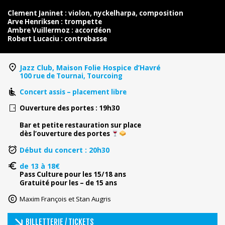
Clement Janinet : violon, nyckelharpa, composition
Arve Henriksen : trompette
Ambre Vuillermoz : accordéon
Robert Lucaciu : contrebasse
Jazz Club, Maison Folie Hospice d’Havré
100 rue de Tournai, Tourcoing
Concert assis – placement libre
Ouverture des portes : 19h30
Bar et petite restauration sur place
dès l’ouverture des portes
Début du concert : 20h30
de 13 à 18€
Pass Culture pour les 15/18 ans
Gratuité pour les – de 15 ans
Maxim François et Stan Augris
BILLETTERIE / TICKETS