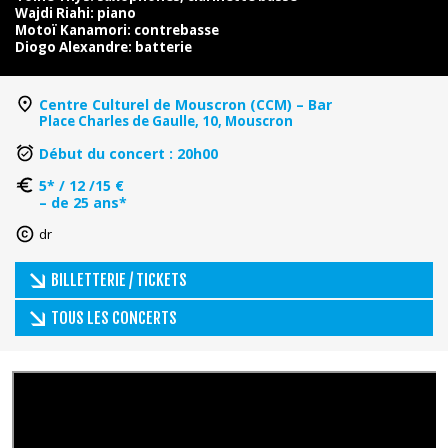
Wajdi Riahi: piano
Motoï Kanamori: contrebasse
Diogo Alexandre: batterie
Centre Culturel de Mouscron (CCM) – Bar
Place Charles de Gaulle, 10, Mouscron
Début du concert : 20h00
5* / 12 /15 €
– de 25 ans*
dr
BILLETTERIE / TICKETS
TOUS LES CONCERTS