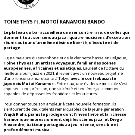
TOINE THYS ft. MOTOÏ KANAMORI BANDO
Le plateau du bar accueillera une rencontre rare, de celles qui
donnent tout son sens au jazz : quatre musiciens d’exception
réunis autour d’un même désir de liberté, d’écoute et de
partage.
Figure majeure du saxophone et de la clarinette basse en Belgique,
Toine Thys est un artiste voyageur, familier des scènes
européennes, africaines et asiatiques.
Lauréat de l’Octave du
meilleur album jazz en 2021, il revient avec un nouveau projet, né
d’une rencontre marquante à Tokyo
avec le contrebassiste
japonais Motoï Kanamori.
Entre eux, une évidence musicale s’est
imposée : une précision, une sincérité et une énergie commune,
capables de dépasser les frontières et les cultures.
Pour donner toute son ampleur à cette nouvelle formation, ils
s’entourent de deux talents remarquables de la jeune génération :
Wajdi Riahi, pianiste prodige dont l’inventivité et la richesse
harmonique impressionnent déjà les scènes jazz, et Diego
Alexandre, batteur portugais au jeu intense, sensible et
profondément musical.