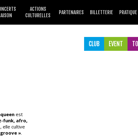
ONCERTS
ACTIONS
PARTENAIRES
BILLETTERIE
PRATIQUE
SAISON
CULTURELLES
CLUB
EVENT
T
aqueen
est
z-funk, afro,
 elle cultive
 groove »
.