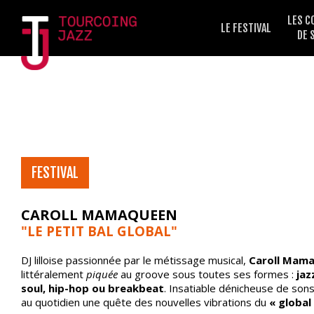
LES C
LE FESTIVAL
DE 
TJF25 – CAROLL
MAMAQUEEN
FESTIVAL
CAROLL MAMAQUEEN
"LE PETIT BAL GLOBAL
"
DJ lilloise passionnée par le métissage musical,
Caroll Mam
littéralement
piquée
au groove sous toutes ses formes :
jaz
soul, hip-hop ou breakbeat
. Insatiable dénicheuse de sons,
au quotidien une quête des nouvelles vibrations du
« global