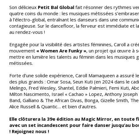
Son délicieux
Petit Bal Global
fait résonner des rythmes ve
quatre coins du monde : les musiques métissées s’embrasen
à l’électro-global, entraînant les danseurs dans une communi
contagieuse. Sur le dancefloor, la ferveur est immédiate et la
au rendez-vous !
Engagée pour la visibilité des artistes féminines, Caroll a cré
mouvement
« Women Are Funky »
, un projet qui œuvre à s
mettre en lumière les talents au féminin dans les musiques 
métissées.
Forte d’une solide expérience, Caroll Mamaqueen a assuré l
des plus grands : Omar Sosa, Seun Kuti (en 2024 dans le cadr
Melingo, Fred Wesley, Shantel, Eddie Palmieri, Femi Kuti, Abd 
Milton Nascimento, Israel « Cachao » Lopez, Anthony Josep
Band, Galliano & The African Divas, Bonga, Gizelle Smith, Th
Alice Russell & Quantic… et bien d’autres.
Elle clôturera la 39e édition au Magic Mirror, en toute f
avec un set incandescent pour faire danser jusqu’au bou
! Rejoignez nous !