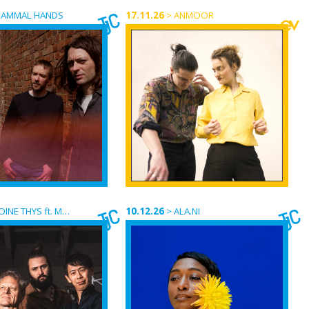
AMMAL HANDS
17.11.26
>
ANMOOR
E THYS ft. MOTOÏ KANAMORI BANDO
10.12.26
>
ALA.NI
.2026
17.11.26
0
20H00
AL HANDS
ANMOOR