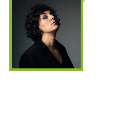
20H00
27.01.27
D. LINX, G. DE
20H30
CHASSY, M.
CLEMENT JA
PASTORINO
15.04.27
20H00
MARION RAMPAL