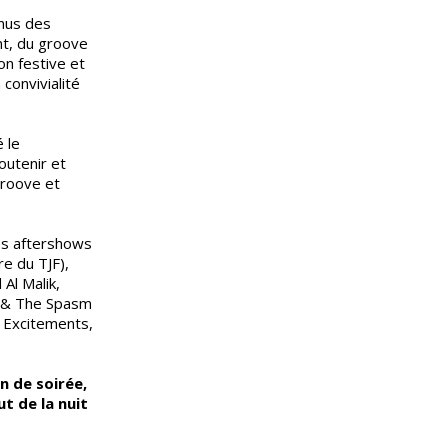
nus des
t, du groove
on festive et
 convivialité
é le
outenir et
groove et
es aftershows
e du TJF),
Al Malik,
h & The Spasm
e Excitements,
in de soirée,
t de la nuit