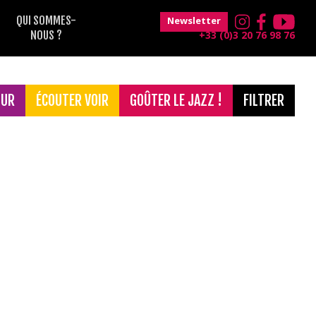
QUI SOMMES-
Newsletter
NOUS ?
+33 (0)3 20 76 98 76
OUR
ÉCOUTER VOIR
GOÛTER LE JAZZ !
FILTRER
TOUT LE FESTIVAL / ALL THE FESTIVAL
Gratuit
France Musique
Musique classique
Maison Folie Hospice d'Havré
Le Grand Mix
Concerts de 18h30
Magic Mirrors
jeune public
Théâtre Raymond Devos
Blues
after
Voix
Soul
Concerts de 12h30
Musiques du monde
Classique
Funk
Electro
Jazz