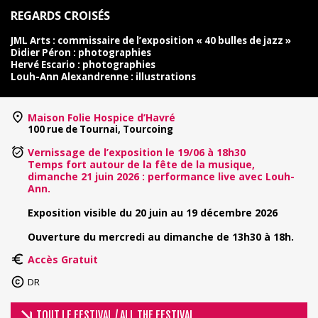
REGARDS CROISÉS
JML Arts : commissaire de l’exposition « 40 bulles de jazz »
Didier Péron : photographies
Hervé Escario : photographies
Louh-Ann Alexandrenne : illustrations
Maison Folie Hospice d’Havré
100 rue de Tournai, Tourcoing
Vernissage de l’exposition le 19/06
à 18h30
Temps fort autour de la fête de la musique,
dimanche 21 juin 2026 : performance live avec Louh-
Ann.
Exposition visible du 20 juin au 19 décembre 2026
Ouverture du mercredi au dimanche de 13h30 à 18h.
Accès Gratuit
DR
TOUT LE FESTIVAL / ALL THE FESTIVAL