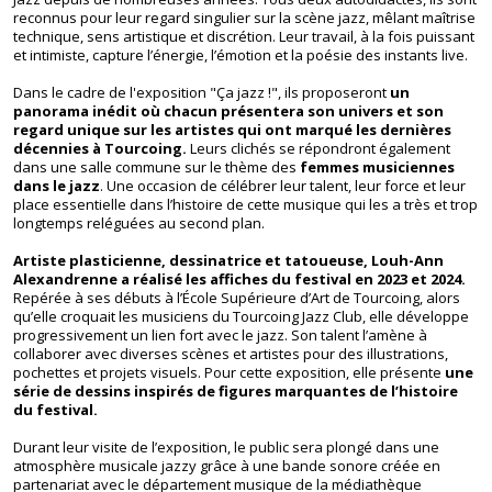
reconnus pour leur regard singulier sur la scène jazz, mêlant maîtrise
technique, sens artistique et discrétion. Leur travail, à la fois puissant
et intimiste, capture l’énergie, l’émotion et la poésie des instants live.
Dans le cadre de l'exposition "
Ç
a jazz !", ils proposeront
un
panorama inédit où chacun présentera son univers et son
regard unique sur les artistes qui ont marqué les dernières
décennies à Tourcoing.
Leurs clichés se répondront également
dans une salle commune sur le thème des
femmes musiciennes
dans le jazz
. Une occasion de célébrer leur talent, leur force et leur
place essentielle dans l’histoire de cette musique qui les a très et trop
longtemps reléguées au second plan.
Artiste plasticienne, dessinatrice et tatoueuse, Louh-Ann
Alexandrenne a réalisé les affiches du festival en 2023 et 2024.
Repérée à ses débuts à l’
École Supérieure d’Art de Tourcoing
, alors
qu’elle croquait les musiciens du Tourcoing Jazz Club, elle développe
progressivement un lien fort avec le jazz. Son talent l’amène à
collaborer avec diverses scènes et artistes pour des illustrations,
pochettes et projets visuels. Pour cette exposition, elle présente
une
série de dessins inspirés de figures marquantes de l’histoire
du festival.
Durant leur visite de l’exposition, le public sera plongé dans une
atmosphère musicale jazzy grâce à une bande sonore créée en
partenariat avec le département musique de la médiathèque