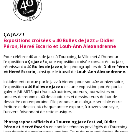
ÇA JAZZ !
Exposition
s croisées « 40 Bulles de
Jazz
» Didier
Péron, Hervé Escario et Louh-Ann
Alexandrenne
Pour célébrer 40 ans de jazz à Tourcoing, la Ville met à l’honneur
l’exposition
« Ça jazz ! »
, une exposition croisée consacrée au jazz,
réunissant
« 40 Bulles de Jazz »
, les photographies de
Didier Péron
et
Hervé Escario,
ainsi que le travail de
Louh-Ann Alexandrenne.
Initialement conçue par le
Jazz à Vienne pour son 40e anniversaire
,
l’exposition
« 40 Bulles de Jazz »
est une exposition portée par la
galerie JML ARTS qui réunit 40 autrices, auteurs, journalistes ou
artistes de renom et 40 dessinatrices et dessinateurs de bande
dessinée contemporaine. Elle propose un dialogue sensible entre
écriture et dessin, où chaque artiste explore, à travers son style,
l’univers foisonnant de cette musique.
Photographes officiels du
Tourcoing Jazz Festival
, Didier
Péron et Hervé Escario
en sont les témoins privilégiés du Tourcoing
Jazz depuis de nombreuses années. Tous deux autodidactes, ils sont