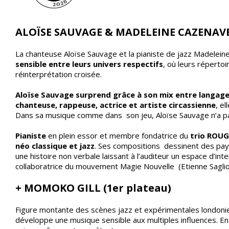
ALOÏSE SAUVAGE & MADELEINE CAZENAVE
La chanteuse Aloïse Sauvage et la pianiste de jazz Madelein
sensible entre leurs univers respectifs
, où leurs réperto
réinterprétation croisée.
Aloïse Sauvage surprend grâce à son mix entre langage
chanteuse, rappeuse, actrice et artiste circassienne
, e
Dans sa musique comme dans son jeu, Aloïse Sauvage n’a pas
Pianiste
en plein essor et membre fondatrice du
trio ROUG
néo classique et jazz
. Ses compositions dessinent des paysa
une histoire non verbale laissant à l’auditeur un espace d’
collaboratrice du mouvement Magie Nouvelle (Etienne Saglio
+ MOMOKO GILL (1er plateau)
Figure montante des scènes jazz et expérimentales londoni
développe une musique sensible aux multiples influences. Ent