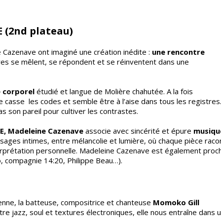
 (2nd plateau)
e Cazenave ont imaginé une création inédite :
une rencontre
ires se mêlent, se répondent et se réinventent dans une
 corporel
étudié et langue de Molière chahutée. A la fois
lle casse les codes et semble être à l’aise dans tous les registres
 son pareil pour cultiver les contrastes.
E, Madeleine Cazenave
associe avec sincérité et épure
musiqu
ges intimes, entre mélancolie et lumière, où chaque pièce raco
interprétation personnelle. Madeleine Cazenave est également proc
, compagnie 14:20, Philippe Beau…).
enne, la batteuse, compositrice et chanteuse
Momoko Gill
re jazz, soul et textures électroniques, elle nous entraîne dans 