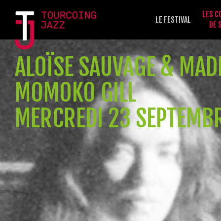
LES C
LE FESTIVAL
DE 
ALOÏSE SAUVAGE & MADE
MOMOKO GILL
MERCREDI 23 SEPTEMB