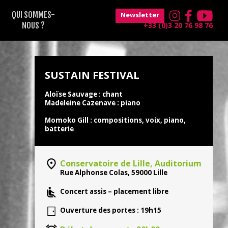
QUI SOMMES-
Newsletter
NOUS ?
+33 (0)3 20 76 98 76
SUSTAIN FESTIVAL
Aloïse Sauvage : chant
Madeleine Cazenave : piano
Momoko Gill : compositions, voix, piano,
batterie
Conservatoire de Lille
,
Auditorium
Rue Alphonse Colas, 59000 Lille
Concert assis – placement libre
Ouverture des portes : 19h15