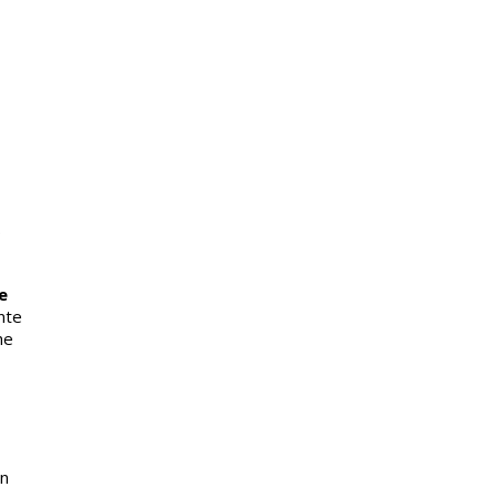
.
e
nte
he
un