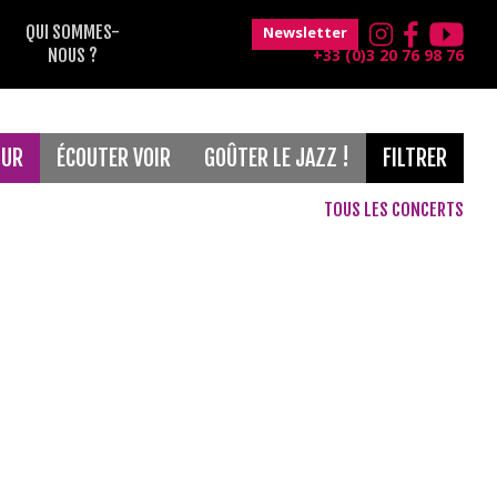
QUI SOMMES-
Newsletter
NOUS ?
+33 (0)3 20 76 98 76
OUR
ÉCOUTER VOIR
GOÛTER LE JAZZ !
FILTRER
TOUS LES CONCERTS
Gratuit
France Musique
Musique classique
Maison Folie Hospice d'Havré
Le Grand Mix
Concerts de 18h30
Magic Mirrors
jeune public
Théâtre Raymond Devos
Blues
after
Voix
Soul
Concerts de 12h30
Musiques du monde
Classique
Funk
Electro
Jazz