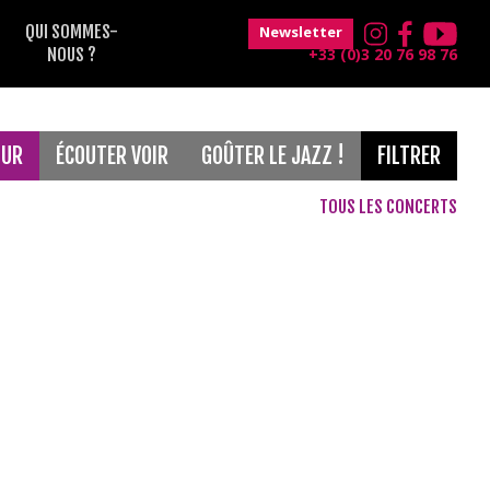
QUI SOMMES-
Newsletter
NOUS ?
+33 (0)3 20 76 98 76
OUR
ÉCOUTER VOIR
GOÛTER LE JAZZ !
FILTRER
TOUS LES CONCERTS
Gratuit
France Musique
Musique classique
Maison Folie Hospice d'Havré
Le Grand Mix
Concerts de 18h30
Magic Mirrors
jeune public
Théâtre Raymond Devos
Blues
after
Voix
Soul
Concerts de 12h30
Musiques du monde
Classique
Funk
Electro
Jazz