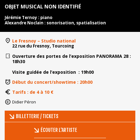
OBJET MUSICAL NON IDENTIFIÉ
Jérémie Ternoy : piano
Alexandre Noclain : sonorisation, spatialisation
Le Fresnoy – Studio national
22 rue du Fresnoy, Tourcoing
Ouverture des portes de l’exposition
PANORAMA 28
:
18h30
Visite guidée de l’exposition : 19h00
Début du concert/showtime : 20h00
Tarifs : de 4 à 10 €
Didier Péron
BILLETTERIE / TICKETS
ÉCOUTER L'ARTISTE