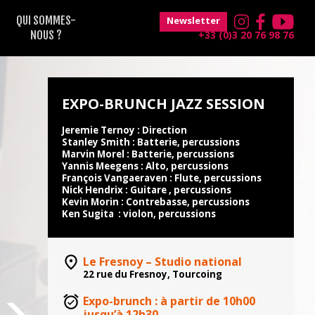
QUI SOMMES-
Newsletter
NOUS ?
+33 (0)3 20 76 98 76
EXPO-BRUNCH JAZZ SESSION
Jeremie Ternoy : Direction
Stanley Smith : Batterie, percussions
Marvin Morel : Batterie, percussions
Yannis Meegens : Alto, percussions
François Vangaeraven : Flute, percussions
Nick Hendrix : Guitare , percussions
Kevin Morin : Contrebasse, percussions
Ken Sugita : violon, percussions
Le Fresnoy – Studio national
22 rue du Fresnoy, Tourcoing
Expo-brunch : à partir de 10h00
jusqu’à 12h30