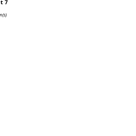
t 7
n(s)