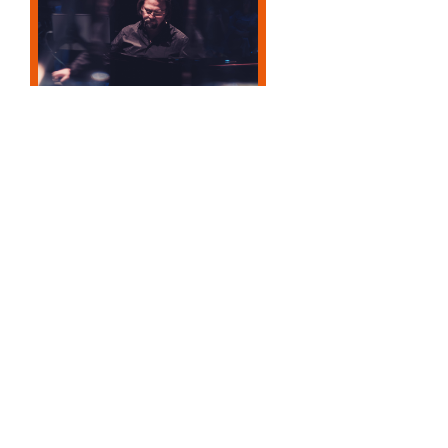
12.10.2026
20H00
JEREMIE TERNOY
Conce
Pol