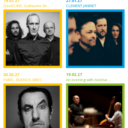
19.01.27
27.01.27
David LINX, Guillaume de CHASSY, Matteo PASTORINO
CLEMENT JANINET
02.02.27
19.02.27
PARIS - BUENOS AIRES
An evening with Avishai Cohen