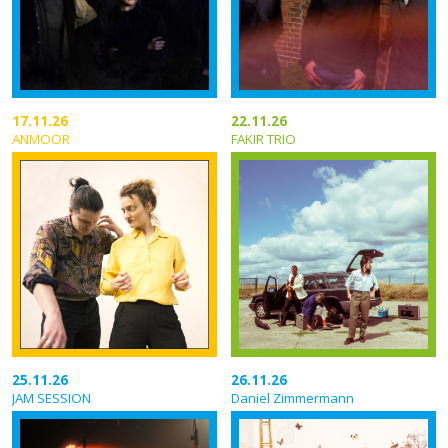
17.11.26
22.11.26
ANMOOR
FAKIR TRIO
25.11.26
26.11.26
JAM SESSION
Daniel Zimmermann