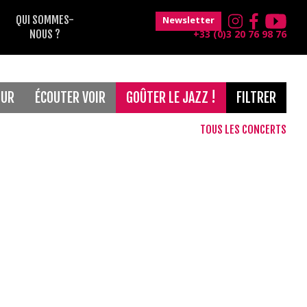
QUI SOMMES-
Newsletter
NOUS ?
+33 (0)3 20 76 98 76
OUR
ÉCOUTER VOIR
GOÛTER LE JAZZ !
FILTRER
TOUS LES CONCERTS
Gratuit
France Musique
Musique classique
Maison Folie Hospice d'Havré
Le Grand Mix
Concerts de 18h30
Magic Mirrors
jeune public
Théâtre Raymond Devos
Blues
after
Voix
Soul
Concerts de 12h30
Musiques du monde
Classique
Funk
Electro
Jazz