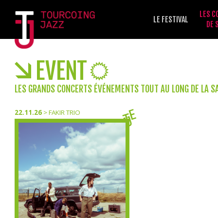
LES C
LE FESTIVAL
DE 
EVENT
LES GRANDS CONCERTS ÉVÉNEMENTS TOUT AU LONG DE LA S
22.11.26
>
FAKIR TRIO