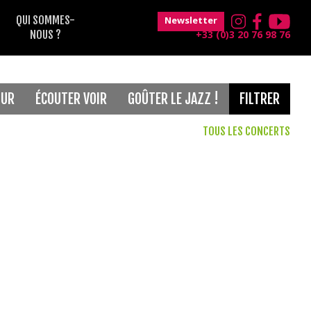
QUI SOMMES-
Newsletter
NOUS ?
+33 (0)3 20 76 98 76
OUR
ÉCOUTER VOIR
GOÛTER LE JAZZ !
FILTRER
TOUS LES CONCERTS
Gratuit
France Musique
Musique classique
Maison Folie Hospice d'Havré
Le Grand Mix
Concerts de 18h30
Magic Mirrors
jeune public
Théâtre Raymond Devos
Blues
after
Voix
Soul
Concerts de 12h30
Musiques du monde
Classique
Funk
Electro
Jazz