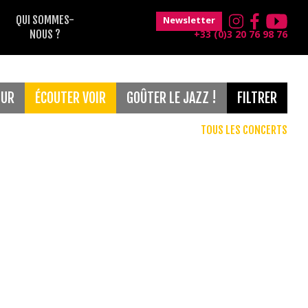
QUI SOMMES-
Newsletter
NOUS ?
+33 (0)3 20 76 98 76
OUR
ÉCOUTER VOIR
GOÛTER LE JAZZ !
FILTRER
TOUS LES CONCERTS
Gratuit
France Musique
Musique classique
Maison Folie Hospice d'Havré
Le Grand Mix
Concerts de 18h30
Magic Mirrors
jeune public
Théâtre Raymond Devos
Blues
after
Voix
Soul
Concerts de 12h30
Musiques du monde
Classique
Funk
Electro
Jazz