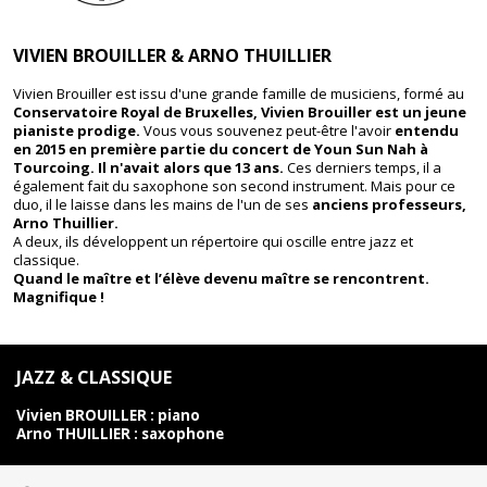
VIVIEN BROUILLER & ARNO THUILLIER
Vivien Brouiller est issu d'une grande famille de musiciens, formé au
Conservatoire Royal de Bruxelles,
Vivien
Brouiller
est un jeune
pianiste prodige.
Vous vous souvenez peut-être l'avoir
entendu
en 2015 en première partie du concert de Youn Sun Nah à
Tourcoing. Il n'avait alors que 13 ans.
Ces derniers temps, il a
également fait du saxophone son second instrument. Mais pour ce
duo, il le laisse dans les mains de l'un de ses
anciens professeurs,
Arno Thuillier.
A deux, ils développent un répertoire qui oscille entre jazz et
classique.
Quand le maître et l’élève devenu maître se rencontrent.
Magnifique !
JAZZ & CLASSIQUE
Vivien
BROUILLER
: piano
Arno THUILLIER : saxophone