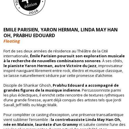
EMILE PARISIEN, YARON HERMAN, LINDA MAY HAN
OH, PRABHU EDOUARD
Floating
Fort de ses deux années de résidence au Théâtre de la Cité
internationale,
Émile Parisien
poursuit son exploration musicale
à la recherche de nouvelles combinaisons sonores
. À ses côtés,
le pianiste
Yaron Herman
, autre Victoire du Jazz
, improvisateur
inspiré naviguant librement entre rock, électro et musique classique,
se laisse naturellement séduire par cette promesse d’alchimie.
Disciple de
Shankar Ghosh
,
Prabhu Edouard
a accompagné de
grandes figures de la musique indienne
. Percussionniste parmi
les plus éclectiques, il enrichit cette rencontre de textures rythmiques
d’une grande finesse, ayant déjà conquis des artistes tels que
Jordi
Savall
,
Jeff Mills
ou
Magic Malik
.
Pour compléter ce casting d’exception, une présence transatlantique
vient sublimer l’ensemble :
la contrebassiste
Linda May Han Oh
,
née en Malaisie, lauréate d’un Grammy
et saluée comme l’une des