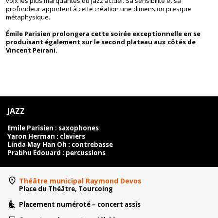
voix les plus marquantes du jazz actuel. Sa sensibilité et sa
profondeur apportent à cette création une dimension presque
métaphysique.
Émile Parisien
prolongera cette soirée exceptionnelle en se
produisant également sur le second plateau aux côtés de
Vincent Peirani
.
JAZZ
Emile Parisien : saxophones
Yaron Herman : claviers
Linda May Han Oh : contrebasse
Prabhu Edouard : percussions
Théâtre municipal Raymond Devos
Place du Théâtre, Tourcoing
Placement numéroté – concert assis