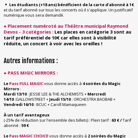
Les étudiants (+18 ans) bénéficient de la carte d'abonné à 1€
et du tarif abonné sur tous les concerts où il s'applique. Un justificatif
numérique vous sera demandé.
● Placement numéroté au Théâtre municipal Raymond
Devos - 3 catégories :
Les places en catégorie 3 sont au
tarif préférentiel de 10€ car elles sont à visibilité
réduite, un concert à voir avec les oreilles !
Autres informations :
● PASS MIGIC MIRRORS :
Le
Pass FULL MAGIC
vous donne accès à
4 soirées du Magic
Mirrors
:
Mardi 13/10
: JESSIE LEE & THE ALCHEMISTS +
Mercredi
14/10
:GALLOWSTREET +
Jeudi 15/10
: ORCHESTRA BAOBAB +
Vendredi 16/10
: BCUC + Caroll Mamaqueen
À un tarif avantageux
(-25% de réduction sur l'ensemble des billets) : Plein tarif :
63 € /
Tarif
abonné :
59 €
Le
Pass MAGIC CHOICE
vous donne accès à
2
soirées du Magic