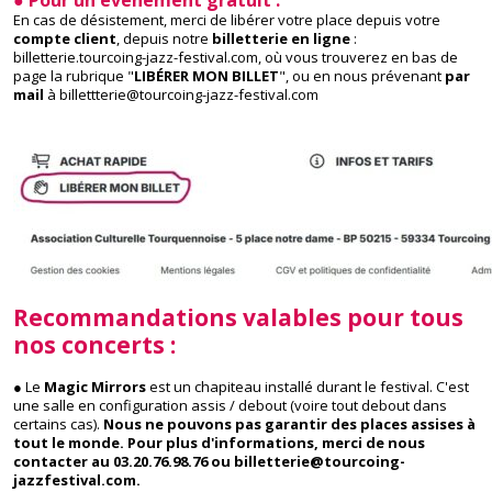
● Pour un évènement gratuit :
En cas de désistement, merci de libérer votre place depuis votre
compte client
, depuis notre
billetterie en ligne
:
billetterie.tourcoing-jazz-festival.com, où vous trouverez en bas de
page la rubrique "
LIBÉRER MON BILLET
", ou en nous prévenant
par
mail
à billettterie@tourcoing-jazz-festival.com
Recommandations valables pour tous
nos concerts :
● Le
Magic Mirrors
est un chapiteau installé durant le festival. C'est
une salle en configuration assis / debout (voire tout debout dans
certains cas).
Nous ne pouvons pas garantir des places assises à
tout le monde. Pour plus d'informations, merci de nous
contacter au 03.20.76.98.76 ou billetterie@tourcoing-
jazzfestival.com.