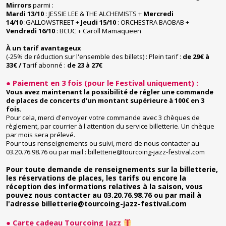
Mirrors
parmi :
Mardi 13/10
: JESSIE LEE & THE ALCHEMISTS +
Mercredi
14/10
:GALLOWSTREET +
Jeudi 15/10
: ORCHESTRA BAOBAB +
Vendredi 16/10
: BCUC + Caroll Mamaqueen
À un tarif avantageux
(-25% de réduction sur l'ensemble des billets) : Plein tarif :
de
29
€ à
33
€ /
Tarif abonné :
de 23 à 27
€
● Paiement en 3 fois (pour le Festival uniquement) :
Vous avez maintenant la possibilité de régler une commande
de places de concerts d'un montant supérieure à 100€ en 3
fois.
Pour cela, merci d'envoyer votre commande avec 3 chèques de
règlement, par courrier à l'attention du service billetterie. Un chèque
par mois sera prélevé.
Pour tous renseignements ou suivi, merci de nous contacter au
03.20.76.98.76 ou par mail : billetterie@tourcoing-jazz-festival.com
Pour toute demande de renseignements sur la billetterie,
les réservations de places, les tarifs ou encore la
réception des informations relatives à la saison, vous
pouvez nous contacter au 03.20.76.98.76 ou par mail à
l'adresse
billetterie@tourcoing-jazz-festival.com
● ​Carte cadeau Tourcoing Jazz