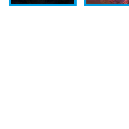
25.10.2026
18H30
10.11.2026
THE MESSTHETICS
20H30
& JAMES
MAMMAL HA
BRANDON LEWIS