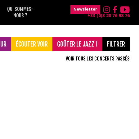
QUI SOMMES-
Newsletter
NOUS ?
+33 (0)3 20 76 98 76
OUR
ÉCOUTER VOIR
GOÛTER LE JAZZ !
FILTRER
VOIR TOUS LES CONCERTS PASSÉS
Gratuit
France Musique
Musique classique
Maison Folie Hospice d'Havré
Le Grand Mix
Concerts de 18h30
Magic Mirrors
jeune public
Théâtre Raymond Devos
Blues
after
Voix
Soul
Concerts de 12h30
Musiques du monde
Classique
Funk
Electro
Jazz