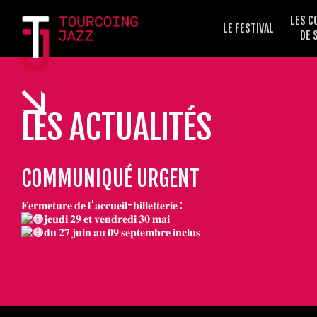
LES C
LE FESTIVAL
DE 
LES ACTUALITÉS
COMMUNIQUÉ URGENT
𝐅𝐞𝐫𝐦𝐞𝐭𝐮𝐫𝐞 𝐝𝐞 𝐥'𝐚𝐜𝐜𝐮𝐞𝐢𝐥-𝐛𝐢𝐥𝐥𝐞𝐭𝐭𝐞𝐫𝐢𝐞 :
𝐣𝐞𝐮𝐝𝐢 𝟐𝟗 𝐞𝐭 𝐯𝐞𝐧𝐝𝐫𝐞𝐝𝐢 𝟑𝟎 𝐦𝐚𝐢
𝐝𝐮 𝟐𝟕 𝐣𝐮𝐢𝐧 𝐚𝐮 𝟎𝟗 𝐬𝐞𝐩𝐭𝐞𝐦𝐛𝐫𝐞 𝐢𝐧𝐜𝐥𝐮𝐬