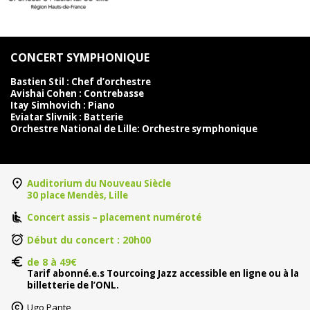
CONCERT SYMPHONIQUE
Bastien Stil : Chef d’orchestre
Avishai Cohen : Contrebasse
Itay Simhovich : Piano
Eviatar Slivnik : Batterie
Orchestre National de Lille: Orchestre symphonique
Auditorium du Nouveau Siècle
30 place Mendès, Lille
Concert assis – placement numéroté
Début du concert : 20h00
de 8 à 49€
Tarif abonné.e.s Tourcoing Jazz accessible en ligne ou à la
billetterie de l’ONL.
Ugo Pante